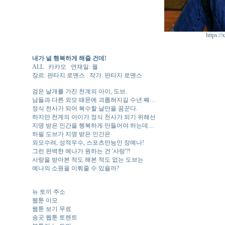
https://
내가 널 행복하게 해줄 건데!
ALL 카카오 연재일: 월
장르: 판타지 로맨스 작가: 판타지 로맨스
검은 날개를 가진 천계의 아이, 도브.
남들과 다른 외모 때문에 괴롭혀지길 수년 째…
정식 천사가 되어 복수할 날만을 꿈꾼다.
하지만 천계의 아이가 정식 천사가 되기 위해선
지명 받은 인간을 행복하게 만들어야 하는데…
하필 도브가 지명 받은 인간은
외모수려, 성적우수, 스포츠만능인 장예나!
그런 완벽한 예나가 원하는 건 '사랑'?!
사랑을 받아본 적도 해본 적도 없는 도브는
예나의 소원을 이뤄줄 수 있을까?
뉴 토끼 주소
웹툰 이모
웹툰 보기 무료
송곳 웹툰 토렌트