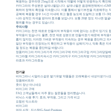
복용하는 경우라면 25mg으로 시작해서 약물에 어떻게 반응하는지 확인
카마그라의 주성분은 실데나필입니다. 실데나필은 음경해면체에서 cGMP
화하여 정맥의 확장을 지속합니다. 이를 통해서 발기부전을 치료해주는 작
공복에 복용할 경우 1시간 이내에 최고 혈중 농도에 도달하고 보통 15~3
니라 성적인 자극을 받아야 효과를 보입니다. 보통 20분 정도 지나면 얼
행위를 하는 경우도 있습니다.
주의사항
카마그라는 천연 재료로 만들어져 부작용이 아예 없다는 소문이 있기도 합
부작용이 있습니다. 물론, 천연 재료 성분으로 만들어졌기 때문에 부작용
롭지 않지만, 이러한 가벼운 부작용이 지속되는 경우 복용을 중단하고 의사
일단 부작용이 진정되는지 확인하고 부작용이 심해지거나, 악화 혹은 지속
칠 정도는 복용을 중단하길 바랍니다.
정품카마그라 카마그라가격 카마그라구매 카마그라구입 카마그라당일배
마그라젤 카마그라지속시간 카마그라직구 카마그라처방 카마그라처방전
라효과 카마그라효능
인기글
비아그라니 시알리스같은 발기유발 약품들은 오래복용시 내성이생기나요
정품레비트라
좃이 장난 아니네요
비아그라 구매
FAQ 고객님들께서 자주 묻는 질문들을 정리했습니다.
비닉스 사용 후기: 효과, 부작용, 그리고 가격 비교
요힘빈 익스트라
비아그라
여자 사정 : 지스팟(G-Spot) Positions