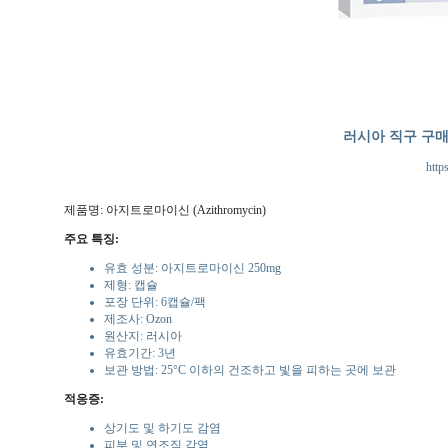
러시아 직구 구
http
제품명: 아지트로마이신 (Azithromycin)
주요 특징:
유효 성분: 아지트로마이신 250mg
제형: 캡슐
포장 단위: 6캡슐/팩
제조사: Ozon
원산지: 러시아
유효기간: 3년
보관 방법: 25°C 이하의 건조하고 빛을 피하는 곳에 보관
적응증:
상기도 및 하기도 감염
피부 및 연조직 감염