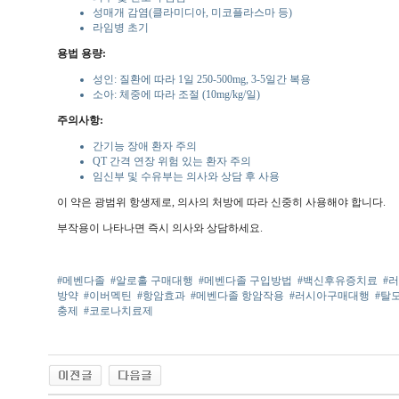
성매개 감염(클라미디아, 미코플라스마 등)
라임병 초기
용법 용량:
성인: 질환에 따라 1일 250-500mg, 3-5일간 복용
소아: 체중에 따라 조절 (10mg/kg/일)
주의사항:
간기능 장애 환자 주의
QT 간격 연장 위험 있는 환자 주의
임신부 및 수유부는 의사와 상담 후 사용
이 약은 광범위 항생제로, 의사의 처방에 따라 신중히 사용해야 합니다.
부작용이 나타나면 즉시 의사와 상담하세요.
#메벤다졸
#알로홀 구매대행
#메벤다졸 구입방법
#백신후유증치료
#
방약
#이버멕틴
#항암효과
#메벤다졸 항암작용
#러시아구매대행
#탈
충제
#코로나치료제