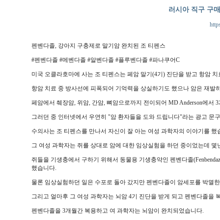
러시아 직구 구
http
펜벤다졸, 강아지 구충제로 말기암 완치된 조 티펜스
#펜벤다졸 #메벤다졸 #알벤다졸 #플루벤다졸 #파나쿠어C
미국 오클라호마에 사는 조 티펜스는 페암 말기(4기) 진단을 받고 항암 
항암 치료 중 방사선에 피폭되어 기억력을 상실하기도 했으나 암은 재발
페암에서 췌장암, 위암, 간암, 뼈암으로까지 전이되어 MD Anderson에서
그러던 중 인터넷에서 우연히 "암 환자들을 도와 드립니다"라는 광고 문구
수의사는 조 티펜스를 만나서 자신이 잘 아는 여성 과학자의 이야기를 했
그 여성 과학자는 쥐를 상대로 암에 대한 임상실험을 하던 중이었는데 몇
쥐들을 기생충에서 구하기 위해서 동물용 기생충약인 펜벤다졸(Fenbenda
했습니다.
물론 임상실험하던 일은 수포로 돌아 갔지만 펜벤다졸이 암세포를 박멸한
그리고 얼마후 그 여성 과학자는 뇌암 4기 진단을 받게 되고 펜벤다졸을
펜벤다졸을 3개월간 복용하고 여 과학자는 뇌암이 완치되었습니다.