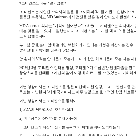
#조티펜스인터뷰 #말기암완치
조 티펜스는 지인인 수의사의 말을 듣고 어차피 3개월 시한부 인생이므
월동안 복용하고 MD Anderson에서 검진을 받은 결과 암세포가 완전히
MD Anderson 의사는 "기적이 일어났다"고 하였고 조 티펜스는 의사에게
애는 것을 알고 있다고 말했습니다. 조 티펜스는 "그러면 왜 이 약을 암환
고 대답했습니다.
부모님 중 한분이 암에 걸리면 보험처리가 안되는 가정은 파산되는 경우도 
방사선에 피폭되는 경우가 많습니다.
암 환자의 50%는 암 때문에 죽는게 아니라 항암 치료때문에 죽는 다는 사
2019년 8월 조 티펜스 인터뷰 영상, 조티펜스가 수십년간 펜벤다졸을 
항암효과를 전해듣고 자신의 암이 어떻게 치료가 될 수 있었는지 이해하게
다.
이번 영상에서는 조 티펜스를 향한 비난에 대한 입장, 그리고 펜벤다졸 
목표는 가난한 제3세계 국가에서도 아주 싼값으로 효과적인 항암 치료를 받
이번 영상에서는 조티펜스를 통하여
1) FDA와 제약회사의 추악한 실체
2) 미국정부의 신약개발 투자 가능성
3) 조티펜스가 자신의 신뢰를 유지하기 위해 얼마나 노력하는지