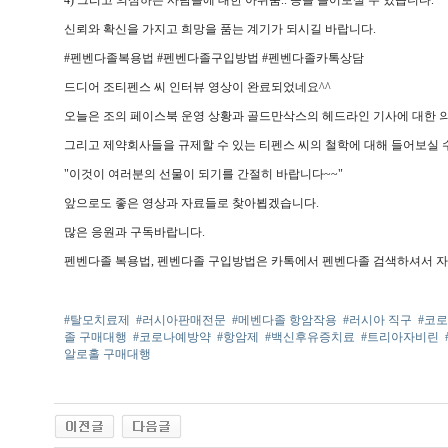
4) 그리고 의심하는 사람들에 대한 아쉬움.. 등을 들어보실 수 있습니다.
신뢰와 확신을 가지고 희망을 품는 계기가 되시길 바랍니다.
#펜벤다졸복용법 #펜벤다졸구입방법 #펜벤다졸카톡상담
드디어 조티펜스 씨 인터뷰 영상이 완료되었네요^^
오늘은 조의 페이스북 운영 상황과 골드만삭스의 헤드라인 기사에 대한 
그리고 제약회사들을 규제할 수 있는 티펜스 씨의 철학에 대해 들어보실 
"이것이 여러분의 선물이 되기를 간절히 바랍니다~~"
앞으로도 좋은 영상과 자료들로 찾아뵙겠습니다.
많은 응원과 구독바랍니다.
펜벤다졸 복용법, 펜벤다졸 구입방법은 카톡에서 펜벤다졸 검색하셔서 자
#탈모치료제
#러시아판매전문
#메벤다졸 항암작용
#러시아 직구
#코
졸 구매대행
#코로나예방약
#항암제
#백신후유증치료
#트리아자비린
알로홀 구매대행