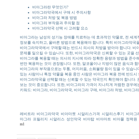
비아그라란 무엇인가?
비아그라약국에서 구매 시 주의사항
비아그라 처방 및 복용 방법
비아그라 부작용과 주의할 점
비아그라약국 선택 시 고려할 요소
비아그라는 남성의 성기능 장애를 치료하는 데 효과적인 약물로, 전 세계
정보를 숙지하고, 올바른 방법으로 복용해야 합니다. 특히 비아그라약국을
비아그라약국에서 구매할 때는 반드시 의사의 처방을 받아야 합니다. 비
문제를 일으킬 수 있습니다. 또한, 비아그라약국은 신뢰할 수 있는 곳을 
비아그라를 복용할 때는 의사의 지시에 따라 정확한 용량과 방법을 준수해야
번만 복용하는 것이 권장됩니다. 또한, 알코올이나 지방이 많은 음식과 함
비아그라의 부작용으로는 두통, 어지러움, 소화불량 등이 있을 수 있습니다
있는 사람이나 특정 약물을 복용 중인 사람은 비아그라 복용 전에 반드시
비아그라약국을 선택할 때는 신뢰할 수 있는 약국인지 확인해야 합니다. 온
보는 것이 중요합니다. 또한, 비아그라의 가격이 지나치게 저렴한 경우에
키워드: 비아그라, 비아그라약국, 비아그라 구매, 비아그라 처방, 비아그
레비트라
비아그라약국
비아마켓
시알리스가격
시알리스후기
비아그
마그라
프릴리지
시알리스
성인약국
비아탑
비아마트
비아몰
정력원
m1