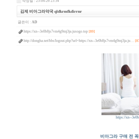
작성일 : 25-04-26 23:54
김제 비아그라약국 qldkrmfkdirrnr
글쓴이 :
AD
https://xn--3e0b8js7vm4g9mj3ja.jusogo.top
[89]
http://dongha.net/bbs/logout.php?url=https://xn--3e0b8js7vm4g9mj3ja.ju…
[8
https://xn--3e
비아그라 구매 전 꼭