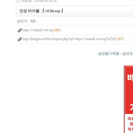
작성일 : 25-04-24 10:33
안성 비아몰 【 vEbb.top 】
글쓴이 :
AD
https://viamall.vett.top
[88]
http://dongha.net/bbs/logout.php?url=https://viamall.vett.top%23@/
[87]
남성발기제품 - 남성조