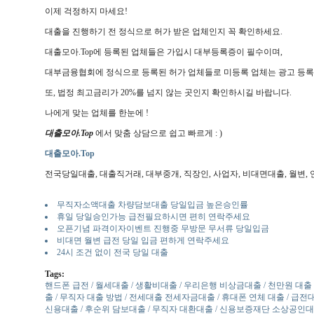
이제 걱정하지 마세요!
대출을 진행하기 전 정식으로 허가 받은 업체인지 꼭 확인하세요.
대출모아.Top에 등록된 업체들은 가입시 대부등록증이 필수이며,
대부금융협회에 정식으로 등록된 허가 업체들로 미등록 업체는 광고 등록
또, 법정 최고금리가 20%를 넘지 않는 곳인지 확인하시길 바랍니다.
나에게 맞는 업체를 한눈에 !
대출모아.Top
에서 맞춤 상담으로 쉽고 빠르게 : )
대출모아.Top
전국당일대출, 대출직거래, 대부중개, 직장인, 사업자, 비대면대출, 월변, 연
무직자소액대출 차량담보대출 당일입금 높은승인률
휴일 당일승인가능 급전필요하시면 편히 연락주세요
오픈기념 파격이자이벤트 진행중 무방문 무서류 당일입금
비대면 월변 급전 당일 입금 편하게 연락주세요
24시 조건 없이 전국 당일 대출
Tags:
핸드폰 급전 / 월세대출 / 생활비대출 / 우리은행 비상금대출 / 천만원 대출 /
출 / 무직자 대출 방법 / 전세대출 전세자금대출 / 휴대폰 연체 대출 / 급
신용대출 / 후순위 담보대출 / 무직자 대환대출 / 신용보증재단 소상공인대출 