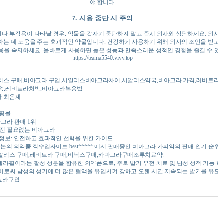
야 합니다.
7. 사용 중단 시 주의
 부작용이 나타날 경우, 약물을 갑자기 중단하지 말고 즉시 의사와 상담하세요. 의
하는 데 도움을 주는 효과적인 약물입니다. 건강하게 사용하기 위해 의사의 조언을 받고
용을 숙지하세요. 올바르게 사용하면 높은 성능과 만족스러운 성적인 경험을 즐길 수 
https://teama5540.viyy.top
리스 구매,비아그라 구입,시알리스비아그라차이,시알리스약국,비아그라 가격,레비트라
송,레비트라처방,비아그라복용법
라 최음제
쇼핑몰
그라 판매 1위
방전 필요없는 비아그라
정보: 안전하고 효과적인 선택을 위한 가이드
본의 의약품 직수입사이트 best***** 에서 판매중인 비아그라 카피약의 판매 인기 순
알리스 구매,레비트라 구매,비닉스구매,카마그라구매조루치료약.
바르델라필이라는 활성 성분을 함유한 의약품으로, 주로 발기 부전 치료 및 남성 성적 기능
이로써 남성의 성기에 더 많은 혈액을 유입시켜 강하고 오랜 시간 지속되는 발기를 유
그라구입