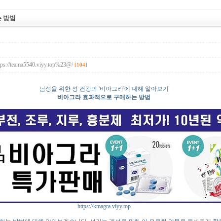
 방법
ttps://teama5540.viyy.top%23@/
[104]
남성을 위한 성 건강과 '비아그라'에 대해 알아보기
비아그라 효과적으로 구매하는 방법
https://kmagra.viyy.top