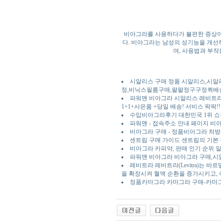
비아그라를 사용하다가 불편한 증상이나
다. 비아그라는 남성의 성기능을 개선
며, 사용법과 부작
시알리스 구매 정품 시알리스,시알
정,비닉스필름구매,팔팔정구구정퀵배
파워맨 비아그라 시알리스 레비트
1+1+사은품 +당일 배송! 서비스 팍팍!!
수입비아그라후기 대한민국 1위 
파워맨 - 접속주소 안내 페이지 비아
비아그라 구매 - 정품비아그라 처
센트립 구매 가이드 센트립의 기본 
비아그라 카피약, 판매 인기 순위 일
파워맨 비아그라 비아그라 구매,시
레비트라 레비트라(Levitra)는 
을 확장시켜 혈액 순환을 증가시키고, 
정품카마그라 카마그라 구매-카마