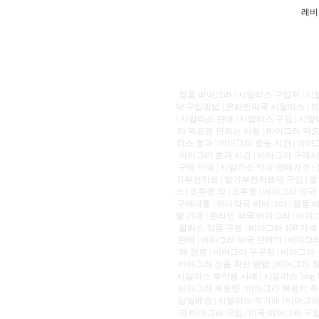
레비
정품 비아그라 | 시알리스 구입처 | 시
약 구입방법 | 온라인약국 시알리스 | 정
| 시알리스 판매 | 시알리스 구입 | 시알
라 먹으면 안되는 사람 | 비아그라 먹으면
리스 효과 | 비아그라 효능 시간 | 비아
비아그라 효과 시간 | 비아그라 구매사
구매 약국 | 시알리스 약국 판매가격 | 
기부전치료 | 발기부전치료제 구입 | 발
스 | 조루증 약 | 조루증 | 비아그라 
구매대행 | 하나약국 비아그라 | 정품 
방 가격 | 온라인 약국 비아그라 | 비아
알리스 정품 구분 | 비아그라 100 가격
판매 | 비아그라 약국 판매가 | 비아그라
매 경로 | 비아그라 구구정 | 비아그라
비아그라 정품 확인 방법 | 비아그라 정품
시알리스 부작용 사례 | 시알리스 5mg 
비아그라 복용량 | 비아그라 복용시 주의
당일배송 | 시알리스 직거래 | 비아그라 
자 비아그라 구입 | 미국 비아그라 구입