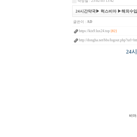
작성일 : 25-02-03 13:42
24시간약국▶ 럭스비아 ▶해외수입
글쓴이 :
AD
https://kix9.lux24.top
[82]
http://dongha.net/bbs/logout.php?url=h
24
비아