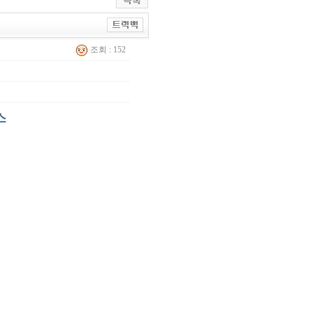
조회 : 152
스