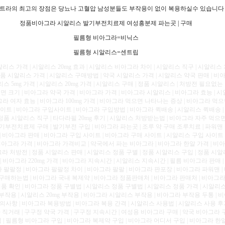
트라의 최고의 장점은 당뇨나 고혈압 남성분들도 부작용이 없이 복용하실수 있습니다
정품비아그라 시알리스 발기부전치료제 여성흥분제 파는곳 | 구매
필름형 비아그라=비닉스
필름형 시알리스=센트립
알리스 가격 | 시알리스 20mg 효과 | 시알리스 비아그라 차이 | 시알리스 직구 | 시알리스
품 시알리스 가격 | 시알리스 구매방법 | 약국 시알리스 가격 | 시알리스 약국 판매 | 비
리스 5mg 가격 | 시알리스 20mg 가격 | 시알리스 구매 | 정품 시알리스 | 처방전 필요없
 크기 | 비아그라 약국 가격 | 비아그라 가격 | 비아그라 시알리스 | 비아그라 효능 | 시
그라 여자 효능 | 비아그라 100mg 가격 | 비아그라 먹으면 나타나는 증상 | 비아그라 먹
이트 | 비아그라 구입사이트 | 비아그라 구입방법 | 비아그라 퀵배송 | 시알리스 퀵배송 |
정품 시알리스 직구 | 타다라필 20mg 후기 | 시알리스 처방받는법 | 비아그라 자주 먹으면
기부전치료제 구매 | 발기부전 구입 | 비아그라 파는곳 | 조루 약 구매 조루치료 | 파워맨 
약국 | 비아그라 판매 | 비아그라 구입 사이트 | 비아그라 구매 사이트 | 시알리스 구입 사이트
비아그라 가격 | 비아그라 가격비교 | 약국에서 파는 비아그라 | 비아그라 한알 가격 | 비
그라 처방전 | 정품 시알리스 판매 | 시알리스 정품 구별 | 정품 시알리스 구입 | 정품 시알
 | 비아그라 220mg 가격 | 비아그라 지속시간 | 시알리스 지속시간 | 필름 비아그라 판매
 팔팔정 | 비아그라 팔팔정 차이 | 비아그라 팔팔 | 비아그라 판포장 | 비아그라 파워맨 |
 구매하는법 | 비아그라 국내 복제약 | 비아그라 정품판매처 | 비아그라 판매처 | 비아그라 
 확인 | 비아그라 정품 구별법 | 시알리스 정품 구별법 | 시알리스 정품 가격 | 시알리스 
부작용 | 시알리스 20mg 부작용 | 비아그라 시알리스 부작용 | 비아그라 부작용 두통 | 
사항 | 비아그라 복용방법 | 비아그라 복용 간격 | 시알리스 사용법 | 시알리스 사용 후
직거래 | 구구정 약국 가격 | 구구정 지속시간 | 여성용 비아그라 구매 | 약국 비아그라 구
 | 필름형 비아그라 구입 | 비아그라 복제약 구입 | 비아그라 어디서 구입 | 비아그라 한알