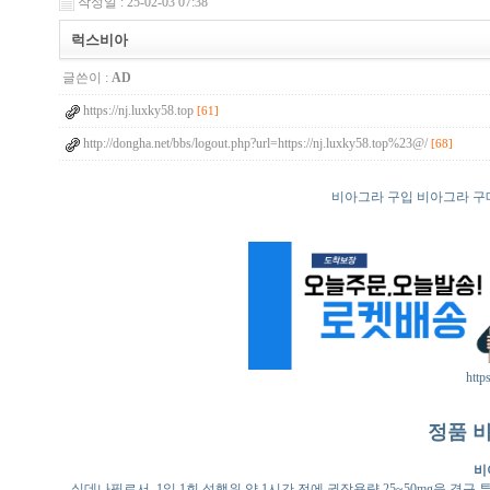
작성일 : 25-02-03 07:38
럭스비아
글쓴이 :
AD
https://nj.luxky58.top
[61]
http://dongha.net/bbs/logout.php?url=https://nj.luxky58.top%23@/
[68]
비아그라 구입 비아그라 구
http
정품 
비
실데나필로서, 1일 1회 성행위 약 1시간 전에 권장용량 25~50mg을 경