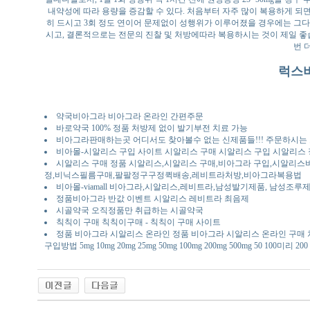
내약성에 따라 용량을 증감할 수 있다. 처음부터 자주 많이 복용하게 되
히 드시고 3회 정도 연이어 문제없이 성행위가 이루어졌을 경우에는 그다음
시고, 결론적으로는 전문의 진찰 및 처방에따라 복용하시는 것이 제일 좋
번 
럭스
약국비아그라 비아그라 온라인 간편주문
바로약국 100% 정품 처방제 없이 발기부전 치료 가능
비아그라판매하는곳 어디서도 찾아볼수 없는 신제품들!!! 주문하시는 모든
비아몰-시알리스 구입 사이트 시알리스 구매 시알리스 구입 시알리스
시알리스 구매 정품 시알리스,시알리스 구매,비아그라 구입,시알리스
정,비닉스필름구매,팔팔정구구정퀵배송,레비트라처방,비아그라복용법
비아몰-viamall 비아그라,시알리스,레비트라,남성발기제품, 남성조루
정품비아그라 반값 이벤트 시알리스 레비트라 최음제
시골약국 오직정품만 취급하는 시골약국
칙칙이 구매 칙칙이구매 - 칙칙이 구매 사이트
정품 비아그라 시알리스 온라인 정품 비아그라 시알리스 온라인 구매 
구입방법 5mg 10mg 20mg 25mg 50mg 100mg 200mg 500mg 50 100