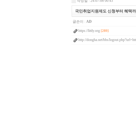
작성일 : 24-07-06 00:43
국민취업지원제도 신청부터 혜택까지
글쓴이 :
AD
https://littly.org
[289]
http://dongha.net/bbs/logout.php?url=htt