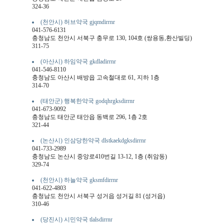
324-36
(천안시) 허브약국 gjqmdirrnr
041-576-6131
충청남도 천안시 서북구 충무로 130, 104호 (쌍용동,환산빌딩)
311-75
(아산시) 하임약국 gkdladirrnr
041-546-8110
충청남도 아산시 배방읍 고속철대로 61, 지하 1층
314-70
(태안군) 행복한약국 godqhrgksdirrnr
041-673-9092
충청남도 태안군 태안읍 동백로 296, 1층 2호
321-44
(논산시) 인삼당한약국 dlstkaekdgksdirrnr
041-733-2989
충청남도 논산시 중앙로410번길 13-12, 1층 (취암동)
329-74
(천안시) 하늘약국 gksmfdirrnr
041-622-4803
충청남도 천안시 서북구 성거읍 성거길 81 (성거읍)
310-46
(당진시) 시민약국 tlalsdirrnr