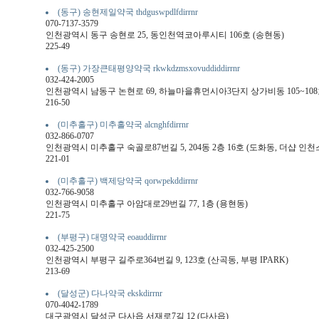
(동구) 송현제일약국 thdguswpdlfdirrnr
070-7137-3579
인천광역시 동구 송현로 25, 동인천역코아루시티 106호 (송현동)
225-49
(동구) 가장큰태평양약국 rkwkdzmsxovuddiddirrnr
032-424-2005
인천광역시 남동구 논현로 69, 하늘마을휴먼시아3단지 상가비동 105~108
216-50
(미추홀구) 미추홀약국 alcnghfdirrnr
032-866-0707
인천광역시 미추홀구 숙골로87번길 5, 204동 2층 16호 (도화동, 더샵 인
221-01
(미추홀구) 백제당약국 qorwpekddirrnr
032-766-9058
인천광역시 미추홀구 아암대로29번길 77, 1층 (용현동)
221-75
(부평구) 대명약국 eoauddirrnr
032-425-2500
인천광역시 부평구 길주로364번길 9, 123호 (산곡동, 부평 IPARK)
213-69
(달성군) 다나약국 ekskdirrnr
070-4042-1789
대구광역시 달성군 다사읍 서재로7길 12 (다사읍)