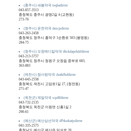
(충주시) 새봄약국 toqhadirrnr
043-857-3513
충청북도 충주시 광명2길 4 (교현동)
273-76
(청주시) 운천약국 dnscjsdirrnr
043-263-2458
충청북도 청주시 흥덕구 1순환로 503 (봉명동)
284-75
(청주시) 오창메디칼약국 dhckdapelzkfdirrnr
043-213-5757
충청북도 청주시 청원구 오창읍 중부로 683,
363-883
(제천시) 참사랑약국 ckatkfkddirrnr
043-645-2558
충청북도 제천시 고암로1길 27, (청전동)
271-47
(옥천군) 제일약국 wpdlfdirrnr
043-732-2135
충청북도 옥천군 이원면 신흥1길 2
290-61
(예산군) 예산삼선약국 dPtkstkatjsdirrnr
041-335-2575
충청남도 예산군 예산읍 임성로 20