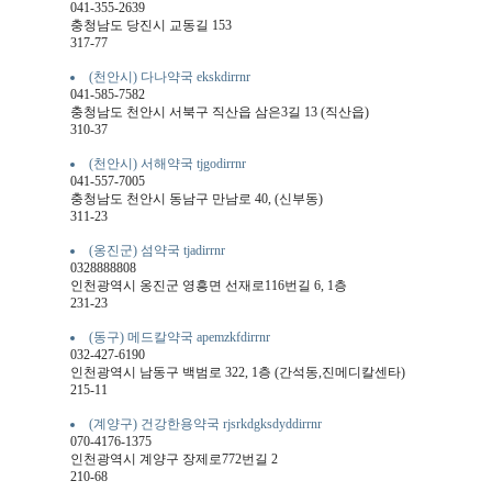
041-355-2639
충청남도 당진시 교동길 153
317-77
(천안시) 다나약국 ekskdirrnr
041-585-7582
충청남도 천안시 서북구 직산읍 삼은3길 13 (직산읍)
310-37
(천안시) 서해약국 tjgodirrnr
041-557-7005
충청남도 천안시 동남구 만남로 40, (신부동)
311-23
(옹진군) 섬약국 tjadirrnr
0328888808
인천광역시 옹진군 영흥면 선재로116번길 6, 1층
231-23
(동구) 메드칼약국 apemzkfdirrnr
032-427-6190
인천광역시 남동구 백범로 322, 1층 (간석동,진메디칼센타)
215-11
(계양구) 건강한용약국 rjsrkdgksdyddirrnr
070-4176-1375
인천광역시 계양구 장제로772번길 2
210-68