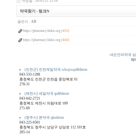
작성일 : 24-05-21 23:16
약국찾기 - 링크N
글쓴이 :
AD
https://pharmacy.linkn.org
[455]
https://pharmacy.linkn.org
[444]
내손안의약국 심
약
(진천군) 진천제일약국 wlscjswpdlfdirrnr
043-533-1288
충청북도 진천군 진천읍 중앙북로 61
278-31
(제천시) 세일약국 tpdlfdirrnr
043-642-2721
충청북도 제천시 의림대로 109
271-69
(청주시) 본약국 qhsdirrnr
043-225-0501
충청북도 청주시 상당구 상당로 112 101호
285-14