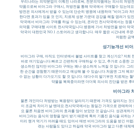
우리나라는 의약분업이 이뤄진 나라로써, 전문의약품에는 의사의 처방전
약품으로써 비아그라 구매시, 처방전을 통해 약국에서 구매할수 있는데요
방전은 의사에게서 받을 수 있는데 단순히 병원에 내원하여 “비아그라 처
한다면 효과가 있을 것 인지, 치료제 성분 가운데 겅강을 헤칠 염려가 있
약국에서 비아그라 구매를 하실 수 있는데, 온라인 천사약국에서는 정품 
의약품 구매대행 사이트 천사약국입니다.병원에 가서 처방전을 받아 약국
약국이 대한민국 NO.1 스토어라고 생각합니다. 매우 짧은 시간내에 주문
저렴한 금액
성기능개선 비아
비아그라 구매, 아직도 인터넷에서 불법 사이트를 찾고 계신가요? 저희
바로 여기있습니다.빠르고 간편하게 구매하실 수 있고, 추가로 소중한 
생소하진 않지만 비아그라 구매는 꽤나 생소하게 느껴질 것 입니다. 그
한 순간을 경험했기 때문이라고 예상해 볼 수 있습니다.처음엔 그저 헤프
수 없는 상황이 다가오기도 할 것 입니다. 대다수의 발기부전 치료제는 혈
약물을 복욕중이라면 더더욱 의사의 진단을 받은 후에
비아그라 처
물론 개인마다 처방받는 복용량이 달라지기 때문에 가격도 달라지는 것으로 알고
이 조금씩 차이가 날 텐데요.천사약국에서는 동일간 가격으로 판매하여 
요.물론 처음엔 비아그라의 효과를 많이 보았던 것 같습니다. 성관계하기 
비아그라는 음식의 영향을 많이 받기 때문에 특히 기름진 음식을 피하는 게
미리 챙겨 먹기가 어려울 때도 있어서 매번 비아그라의 도움을 받긴 어렵
겪는 사람들도 있다고 하길래 약국 비아그라 말고 다른 대체제