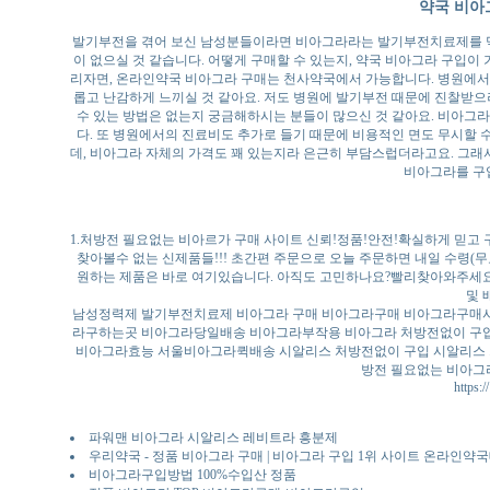
약국 비아
발기부전을 겪어 보신 남성분들이라면 비아그라라는 발기부전치료제를 먹어
이 없으실 것 같습니다. 어떻게 구매할 수 있는지, 약국 비아그라 구입이
리자면, 온라인약국 비아그라 구매는 천사약국에서 가능합니다. 병원에서
롭고 난감하게 느끼실 것 같아요. 저도 병원에 발기부전 때문에 진찰받으
수 있는 방법은 없는지 궁금해하시는 분들이 많으신 것 같아요. 비아그라
다. 또 병원에서의 진료비도 추가로 들기 때문에 비용적인 면도 무시할 
데, 비아그라 자체의 가격도 꽤 있는지라 은근히 부담스럽더라고요. 그
비아그라를 구
1.처방전 필요없는 비아르가 구매 사이트 신뢰!정품!안전!확실하게 믿고 
찾아볼수 없는 신제품들!!! 초간편 주문으로 오늘 주문하면 내일 수령(
원하는 제품은 바로 여기있습니다. 아직도 고민하나요?빨리찾아와주세요
및 
남성정력제 발기부전치료제 비아그라 구매 비아그라구매 비아그라구매
라구하는곳 비아그라당일배송 비아그라부작용 비아그라 처방전없이 구
비아그라효능 서울비아그라퀵배송 시알리스 처방전없이 구입 시알리스
방전 필요없는 비아그
https:/
파워맨 비아그라 시알리스 레비트라 흥분제
우리약국 - 정품 비아그라 구매 | 비아그라 구입 1위 사이트 온라인
비아그라구입방법 100%수입산 정품