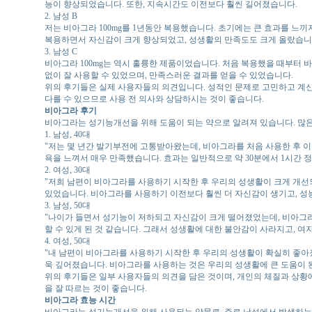
능이 향상되었습니다. 또한, 지속시간도 이전보다 훨씬 길어졌습니다.
2. 남성 B
저는 비아그라 100mg를 1년동안 복용했습니다. 초기에는 큰 효과를 느
복용하면서 자신감이 크게 향상되었고, 성생활의 만족도도 크게 올랐습니
3. 남성 C
비아그라 100mg는 역시 훌륭한 제품이었습니다. 처음 복용했을 때부터 
없이 잘 사용할 수 있었으며, 만족스러운 결과를 얻을 수 있었습니다.
위의 후기들은 실제 사용자들의 의견입니다. 성적인 문제로 고민하고 계신 
다를 수 있으므로 사용 전 의사와 상담하시는 것이 좋습니다.
비아그라 후기
비아그라는 성기능개선을 위해 도움이 되는 약으로 알려져 있습니다. 많
1. 남성, 40대
"저는 몇 년간 발기부전에 고통받아왔는데, 비아그라를 처음 사용한 후 이
욕을 느껴서 매우 만족했습니다. 효과는 일반적으로 약 30분에서 1시간 정
2. 여성, 30대
"저희 남편이 비아그라를 사용하기 시작한 후 우리의 성생활이 크게 개선
있었습니다. 비아그라를 사용하기 이전보다 훨씬 더 자신감이 생기고, 성능
3. 남성, 50대
"나이가 들면서 성기능이 저하되고 자신감이 크게 떨어졌었는데, 비아그라
할 수 있게 된 것 같습니다. 그래서 성생활에 대한 불안감이 사라지고, 여
4. 여성, 50대
"내 남편이 비아그라를 사용하기 시작한 후 우리의 성생활이 확실히 좋아졌
욱 깊어졌습니다. 비아그라를 사용하는 것은 우리의 성생활에 큰 도움이 
위의 후기들은 일부 사용자들의 의견을 담은 것이며, 개인의 체질과 상황에
을 잘 따르는 것이 좋습니다.
비아그라 효능 시간