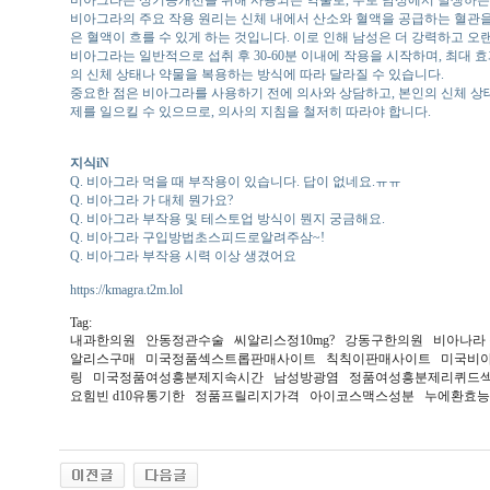
비아그라는 성기능개선을 위해 사용되는 약물로, 주로 남성에서 발생하는 
비아그라의 주요 작용 원리는 신체 내에서 산소와 혈액을 공급하는 혈관을
은 혈액이 흐를 수 있게 하는 것입니다. 이로 인해 남성은 더 강력하고 오
비아그라는 일반적으로 섭취 후 30-60분 이내에 작용을 시작하며, 최대 
의 신체 상태나 약물을 복용하는 방식에 따라 달라질 수 있습니다.
중요한 점은 비아그라를 사용하기 전에 의사와 상담하고, 본인의 신체 상
제를 일으킬 수 있으므로, 의사의 지침을 철저히 따라야 합니다.
지식iN
Q. 비아그라 먹을 때 부작용이 있습니다. 답이 없네요.ㅠㅠ
Q. 비아그라 가 대체 뭔가요?
Q. 비아그라 부작용 및 테스토업 방식이 뭔지 궁금해요.
Q. 비아그라 구입방법초스피드로알려주삼~!
Q. 비아그라 부작용 시력 이상 생겼어요
https://kmagra.t2m.lol
Tag:
내과한의원 안동정관수술 씨­알리스정10mg? 강동구한의원 비아나라 
알리스구매 미국정품섹스트롭판매사이트 칙칙이판매사이트 미국비아그
링 미국정품여성흥분제지속시간 남성방광염 정품여성흥분제리퀴드섹
요힘빈 d10유통기한 정품프­릴리지가격 아이코스맥스성분 누에환효