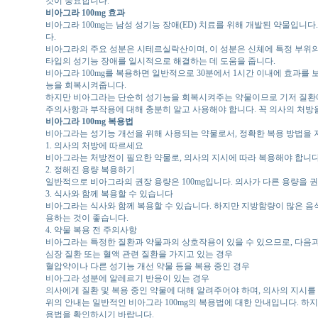
것이 중요합니다.
비아그라 100mg 효과
비아그라 100mg는 남성 성기능 장애(ED) 치료를 위해 개발된 약물입니
다.
비아그라의 주요 성분은 시테르실락산이며, 이 성분은 신체에 특정 부위의
타입의 성기능 장애를 일시적으로 해결하는 데 도움을 줍니다.
비아그라 100mg를 복용하면 일반적으로 30분에서 1시간 이내에 효과를 보
능을 회복시켜줍니다.
하지만 비아그라는 단순히 성기능을 회복시켜주는 약물이므로 기저 질환에 
주의사항과 부작용에 대해 충분히 알고 사용해야 합니다. 꼭 의사의 처방을
비아그라 100mg 복용법
비아그라는 성기능 개선을 위해 사용되는 약물로서, 정확한 복용 방법을 지
1. 의사의 처방에 따르세요
비아그라는 처방전이 필요한 약물로, 의사의 지시에 따라 복용해야 합니다
2. 정해진 용량 복용하기
일반적으로 비아그라의 권장 용량은 100mg입니다. 의사가 다른 용량을 권
3. 식사와 함께 복용할 수 있습니다
비아그라는 식사와 함께 복용할 수 있습니다. 하지만 지방함량이 많은 음식
용하는 것이 좋습니다.
4. 약물 복용 전 주의사항
비아그라는 특정한 질환과 약물과의 상호작용이 있을 수 있으므로, 다음과
심장 질환 또는 혈액 관련 질환을 가지고 있는 경우
혈압약이나 다른 성기능 개선 약물 등을 복용 중인 경우
비아그라 성분에 알레르기 반응이 있는 경우
의사에게 질환 및 복용 중인 약물에 대해 알려주어야 하며, 의사의 지시를
위의 안내는 일반적인 비아그라 100mg의 복용법에 대한 안내입니다. 하
용법을 확인하시기 바랍니다.