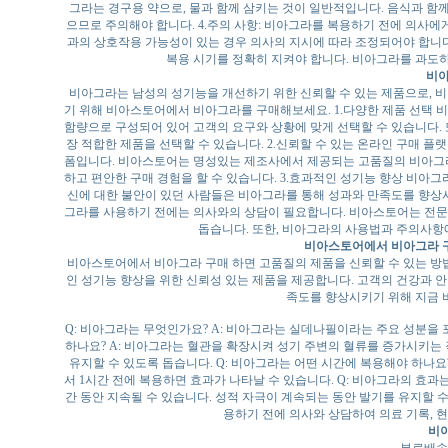
그라는 경구용 약으로, 물과 함께 삼키는 것이 일반적입니다. 음식과 함
으므로 주의해야 합니다. 4.주의 사항: 비아그라를 복용하기 전에 의사에게
과의 상호작용 가능성이 있는 경우 의사의 지시에 따라 조정되어야 합니다
복용 시기를 정확히 지켜야 합니다. 비아그라를 과도
비아
비아그라는 남성의 성기능을 개선하기 위한 신뢰할 수 있는 제품으로, 
기 위해 비아스토어에서 비아그라를 구매해보세요. 1.다양한 제품 선택 
함량으로 구성되어 있어 고객의 요구와 상황에 맞게 선택할 수 있습니다. 
장 적합한 제품을 선택할 수 있습니다. 2.신뢰할 수 있는 온라인 구매 
폼입니다. 비아스토어는 명성있는 제조사에서 제공되는 고품질의 비아그라
하고 편안한 구매 경험을 할 수 있습니다. 3.효과적인 성기능 향상 비아
신에 대한 불안이 있던 사람들은 비아그라를 통해 성과와 만족도를 향상시키
그라를 사용하기 전에는 의사와의 상담이 필요합니다. 비아스토어는 전문
돕습니다. 또한, 비아그라의 사용법과 주의사항
비아스토어에서 비아그라 구매
비아스토어에서 비아그라 구매 하면 고품질의 제품을 신뢰할 수 있는 방법
인 성기능 향상을 위한 신뢰성 있는 제품을 제공합니다. 고객의 건강과 
족도를 향상시키기 위해 지금
Q: 비아그라는 무엇인가요? A: 비아그라는 실데나필이라는 주요 성분을 
하나요? A: 비아그라는 혈관을 확장시켜 성기 주변의 혈류를 증가시키는 
유지할 수 있도록 돕습니다. Q: 비아그라는 어떤 시간에 복용해야 하나요
서 1시간 전에 복용하면 효과가 나타날 수 있습니다. Q: 비아그라의 효과
간 동안 지속될 수 있습니다. 성적 자극이 계속되는 동안 발기를 유지할 수
용하기 전에 의사와 상담하여 의료 기록, 현
비아