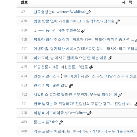
번호
제 목
421
전국출장안마 wjsrnrcnfwkddksak
420
병원 방문 없이 가능한 비아그라 원격처방 - 정력원
419
Q. 독서동아리 이름 추천좀요
418
북모아 최신 주소 찾기 - 북모아 검증 - 북모아 먹튀 검증 사이…
417
메벤다졸, 헝가리산 베목스(VERMOX) 정보 - 러시아 직구 우라몰
416
비아그라, 술 마시고 절대 먹으면 안 되는 이유
415
19금웹툰 - 야툰, 야한웹툰, 19웹툰
414
인천 시알리스 -【비아마켓】시알리스 구입, 시알리스 구매 정보
413
연의 기록 - 웹툰 결말
412
시알리스 효과로 달라진 부부관계, 웃음을 되찾는 힘
411
한국 남자는 더 위험하다! 전립선의 조용한 경고.. “전립선 비…
410
의성 비아그라약국 qldkrmfkdirrnr
409
툰코 시즌2 tkr2
408
먹는 코로나 치료제, 트리아자비린 - 러시아 직구 우라몰 ulAg9.