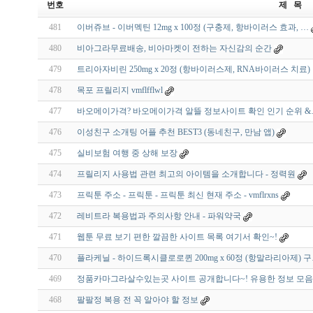
번호
제 목
481
이버쥬브 - 이버멕틴 12mg x 100정 (구충제, 항바이러스 효과, …
480
비아그라무료배송, 비아마켓이 전하는 자신감의 순간
479
트리아자비린 250mg x 20정 (항바이러스제, RNA바이러스 치료)
478
목포 프릴리지 vmflfflwl
477
바오메이가격? 바오메이가격 알뜰 정보사이트 확인 인기 순위 &
476
이성친구 소개팅 어플 추천 BEST3 (동네친구, 만남 앱)
475
실비보험 여행 중 상해 보장
474
프릴리지 사용법 관련 최고의 아이템을 소개합니다 - 정력원
473
프릭툰 주소 - 프릭툰 - 프릭툰 최신 현재 주소 - vmflrxns
472
레비트라 복용법과 주의사항 안내 - 파워약국
471
웹툰 무료 보기 편한 깔끔한 사이트 목록 여기서 확인~!
470
플라케닐 - 하이드록시클로로퀸 200mg x 60정 (항말라리아제) 
469
정품카마그라살수있는곳 사이트 공개합니다~! 유용한 정보 모음
468
팔팔정 복용 전 꼭 알아야 할 정보