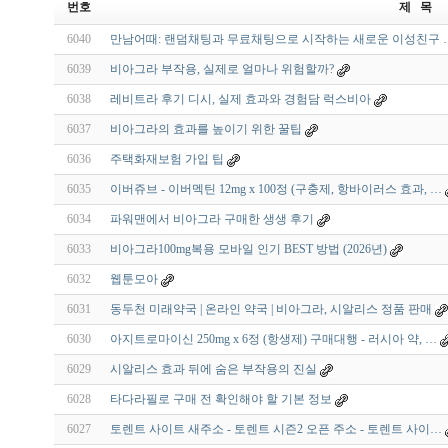
번호
제 목
6040
만남어때: 랜덤채팅과 무료채팅으로 시작하는 새로운 이성친구 
6039
비아그라 부작용, 실제로 얼마나 위험할까?
6038
레비트라 후기 디시, 실제 효과와 경험담 럭스비아
6037
비아그라의 효과를 높이기 위한 꿀팁
6036
주택화재보험 가입 팁
6035
이버쥬브 - 이버멕틴 12mg x 100정 (구충제, 항바이러스 효과, …
6034
파워맨에서 비아그라 구매한 생생 후기
6033
비아그라100mg복용 모바일 인기 BEST 방법 (2026년)
6032
웹툰모아
6031
동두천 미래약국 | 온라인 약국 | 비아그라, 시알리스 정품 판매
6030
아지트로마이신 250mg x 6정 (항생제) 구매대행 - 러시아 약, …
6029
시알리스 효과 뒤에 숨은 부작용의 진실
6028
타다라필로 구매 전 확인해야 할 기본 정보
6027
토렌트 사이트 새주소 - 토렌트 시즌2 오픈 주소 - 토렌트 사이…