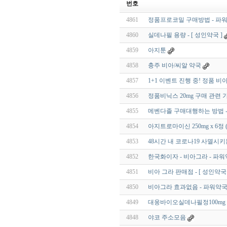
번호
4861
정품프로코밀 구매방법 - 파
4860
실데나필 용량 - [ 성인약국 ]
4859
아지툰
4858
충주 비아/씨알 약국
4857
1+1 이벤트 진행 중! 정품 
4856
정품비닉스 20mg 구매 관련 
4855
메벤다졸 구매대행하는 방법 - 러
4854
아지트로마이신 250mg x 6정 
4853
48시간 내 코로나19 사멸시키
4852
한국화이자 - 비아그라 - 파
4851
비아 그라 판매점 - [ 성인약국 
4850
비아그라 효과없음 - 파워약
4849
대웅바이오실데나필정100mg 
4848
야코 주소모음