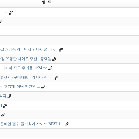
제 목
워약국
비아그라 파워약국에서 만나세요 - 파…
가장 유명한 사이트 추천 - 정력원
시아 직구 우라몰 ula24.top
(항생제) 구매대행 - 러시아 약, …
는 구충제 '이버 멕틴'이…
워약국
]
국
온라인 필수 즐겨찾기 사이트 BEST 1…