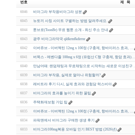
번호
제 목
6046
비아그라 부작용비아그라 성분
6045
뉴토끼 사칭 사이트 구별하는 방법 알려주세요.
6044
툰브로(ToonBr) 무료 웹툰 소개 - 최신 주소 안내
6043
광주 비아그라약국 qldkrmfkdirrnr
6042
이버쥬브 - 이버멕틴 12mg x 100정 (구충제, 항바이러스 효과, …
6041
버목스 - 메벤다졸 100mg x 6정 (유럽산 C형 구충제, 항암 효과)…
6040
만남어때: 랜덤채팅과 무료채팅으로 시작하는 새로운 이성친구 
6039
비아그라 부작용, 실제로 얼마나 위험할까?
6038
레비트라 후기 디시, 실제 효과와 경험담 럭스비아
6037
비아그라의 효과를 높이기 위한 꿀팁
6036
주택화재보험 가입 팁
6035
이버쥬브 - 이버멕틴 12mg x 100정 (구충제, 항바이러스 효과, …
6034
파워맨에서 비아그라 구매한 생생 후기
6033
비아그라100mg복용 모바일 인기 BEST 방법 (2026년)