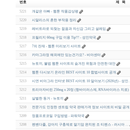
번호
제 목
5221
개같은 아빠 - 웹툰 작품감상평
5220
시알리스의 흔한 부작용 정리
5219
레비트라로 되찾는 젊음과 자신감 그리고 설레임
5218
프릴리지 60mg 구입 이용 Tip!!! - 성인약국
5217
7의 잔재 - 웹툰 미리보기 사이트
5216
카마그라정 해외에만 있는건가요? - 비아센터
5215
뉴토끼, 불법 웹툰 사이트의 숨겨진 위험과 안전한 대안
5214
웹툰 다시보기 온라인 BEST 사이트 10 합법사이트 공개
5213
시연 비아그라 인터넷 BEST 사이트 10 알아보기 (2026년) - 성인
5212
트리아자비린 250mg x 20정 (항바이러스제, RNA바이러스 치료)
5211
살벌한 동거 - 뉴토끼
5210
전문가도 인정한 센트립 약국 판매가격 정보 사이트의 비밀 공개
5209
정품프로코밀 구입방법 - 파워약국
5208
펜벤다졸, 강아지 구충제로 말기암 완치된 조 티펜스 - 러시아 …