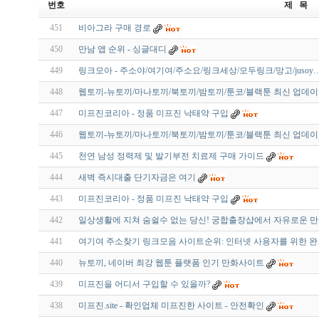
번호
제 목
451
비아그라 구매 경로
450
만남 앱 순위 - 싱글대디
449
링크모아 - 주소야/여기여/주소요/링크세상/모두링크/망고/jusoy
448
웹토끼-뉴토끼/마나토끼/북토끼/밤토끼/툰코/블랙툰 최신 업데
447
미프진코리아 - 정품 미프진 낙태약 구입
446
웹토끼-뉴토끼/마나토끼/북토끼/밤토끼/툰코/블랙툰 최신 업데
445
천연 남성 정력제 및 발기부전 치료제 구매 가이드
444
새벽 즉시대출 단기자금은 여기
443
미프진코리아 - 정품 미프진 낙태약 구입
442
일상생활에 지쳐 숨쉴수 없는 당신! 궁합출장샵에서 자유로운 
441
여기여 주소찾기 링크모음 사이트순위: 인터넷 사용자를 위한 완
440
뉴토끼, 네이버 최강 웹툰 플랫폼 인기 만화사이트
439
미프진을 어디서 구입할 수 있을까?
438
미프진.site - 확인업체 미프진한 사이트 - 안전확인