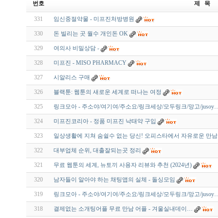
번호
제 목
331
임신중절약물 - 미프진처방병원
330
돈 빌리는 곳 월수 개인돈 OK
329
여의사 비밀상담 -
328
미프진 - MISO PHARMACY
327
시알리스 구매
326
블랙툰: 웹툰의 새로운 세계로 떠나는 여정
325
링크모아 - 주소야/여기여/주소요/링크세상/모두링크/망고/jusoy
324
미프진코리아 - 정품 미프진 낙태약 구입
323
일상생활에 지쳐 숨쉴수 없는 당신! 오피스타에서 자유로운 만
322
대부업체 순위, 대출잘되는곳 정리
321
무료 웹툰의 세계, 뉴토끼 사용자 리뷰와 추천 (2024년)
320
남자들이 알아야 하는 채팅앱의 실체 - 돌싱모임
319
링크모아 - 주소야/여기여/주소요/링크세상/모두링크/망고/jusoy
318
결제없는 소개팅어플 무료 만남 어플 - 겨­울­실­내­데­이…