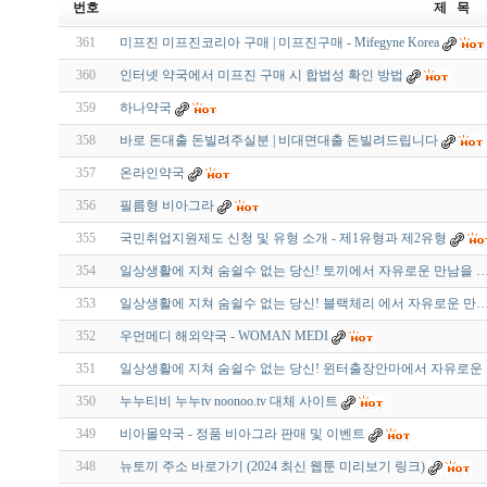
번호
제 목
361
미프진 미프진코리아 구매 | 미프진구매 - Mifegyne Korea
360
인터넷 약국에서 미프진 구매 시 합법성 확인 방법
359
하나약국
358
바로 돈대출 돈빌려주실분 | 비대면대출 돈빌려드립니다
357
온라인약국
356
필름형 비아그라
355
국민취업지원제도 신청 및 유형 소개 - 제1유형과 제2유형
354
일상생활에 지쳐 숨쉴수 없는 당신! 토끼에서 자유로운 만남을 
353
일상생활에 지쳐 숨쉴수 없는 당신! 블랙체리 에서 자유로운 만
352
우먼메디 해외약국 - WOMAN MEDI
351
일상생활에 지쳐 숨쉴수 없는 당신! 윈터출장안마에서 자유로운
350
누누티비 누누tv noonoo.tv 대체 사이트
349
비아몰약국 - 정품 비아그라 판매 및 이벤트
348
뉴토끼 주소 바로가기 (2024 최신 웹툰 미리보기 링크)