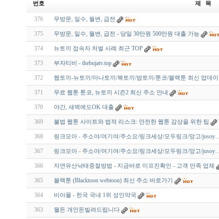
번호
제 목
376
무방문, 일수, 월변, 급전
375
무방문, 일수, 월변, 급전 - 당일 30만원 500만원 대출 가능
374
뉴토끼 접속자 처벌 사례 최근 TOP
373
부자티비 - thebujatv.top
372
웹토끼-뉴토끼/마나토끼/북토끼/밤토끼/툰코/블랙툰 최신 업데
371
무료 웹툰 툰코, 뉴토끼 시즌2 최신 주소 안내
370
야간, 새벽에도OK 대출
369
불법 웹툰 사이트와 법적 리스크: 안전한 웹툰 감상을 위한 팁
368
링크모아 - 주소야/여기여/주소요/링크세상/모두링크/망고/jusoy
367
링크모아 - 주소야/여기여/주소요/링크세상/모두링크/망고/jusoy
366
자연유산낙태중절방법 - 지금바로 미프진확인 - 고객 만족 업체
365
블랙툰 (Blacktoon webtoon) 최신 주소 바로가기
364
비아몰 - 한국 국내 1위 성인약국
363
월돈 개인돈빌려드립니다