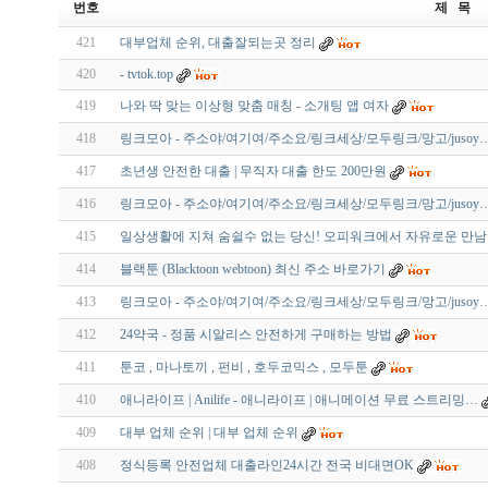
번호
제 목
421
대부업체 순위, 대출잘되는곳 정리
420
- tvtok.top
419
나와 딱 맞는 이상형 맞춤 매칭 - 소개팅 앱 여자
418
링크모아 - 주소야/여기여/주소요/링크세상/모두링크/망고/jusoy
417
초년생 안전한 대출 | 무직자 대출 한도 200만원
416
링크모아 - 주소야/여기여/주소요/링크세상/모두링크/망고/jusoy
415
일상생활에 지쳐 숨쉴수 없는 당신! 오피워크에서 자유로운 만
414
블랙툰 (Blacktoon webtoon) 최신 주소 바로가기
413
링크모아 - 주소야/여기여/주소요/링크세상/모두링크/망고/jusoy
412
24약국 - 정품 시알리스 안전하게 구매하는 방법
411
툰코 , 마나토끼 , 펀비 , 호두코믹스 , 모두툰
410
애니라이프 | Anilife - 애니라이프 | 애니메이션 무료 스트리밍…
409
대부 업체 순위 | 대부 업체 순위
408
정식등록 안전업체 대출라인24시간 전국 비대면OK