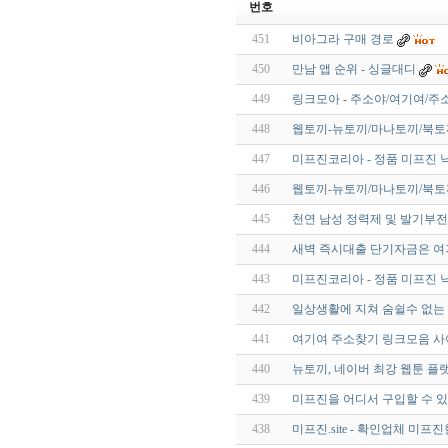
번호
451
비아그라 구매 경로
450
만남 앱 순위 - 싱글대디
449
링크모아 - 주소야/여기여/주소
448
웹토끼-뉴토끼/마나토끼/북토
447
미프진코리아 - 정품 미프진 
446
웹토끼-뉴토끼/마나토끼/북토
445
천연 남성 정력제 및 발기부전
444
새벽 즉시대출 단기자금은 여
443
미프진코리아 - 정품 미프진 
442
일상생활에 지쳐 숨쉴수 없는
441
여기여 주소찾기 링크모음 사
440
뉴토끼, 네이버 최강 웹툰 플
439
미프진을 어디서 구입할 수 있
438
미프진.site - 확인업체 미프