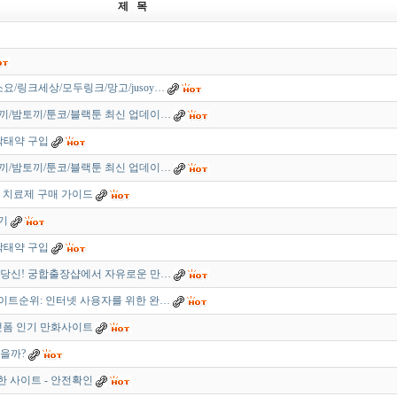
제 목
요/링크세상/모두링크/망고/jusoy…
끼/밤토끼/툰코/블랙툰 최신 업데이…
낙태약 구입
끼/밤토끼/툰코/블랙툰 최신 업데이…
 치료제 구매 가이드
기
낙태약 구입
 당신! 궁합출장샵에서 자유로운 만…
이트순위: 인터넷 사용자를 위한 완…
랫폼 인기 만화사이트
을까?
진한 사이트 - 안전확인