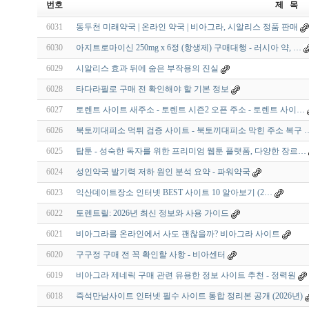
번호
제 목
6031
동두천 미래약국 | 온라인 약국 | 비아그라, 시알리스 정품 판매
6030
아지트로마이신 250mg x 6정 (항생제) 구매대행 - 러시아 약, …
6029
시알리스 효과 뒤에 숨은 부작용의 진실
6028
타다라필로 구매 전 확인해야 할 기본 정보
6027
토렌트 사이트 새주소 - 토렌트 시즌2 오픈 주소 - 토렌트 사이…
6026
북토끼대피소 먹튀 검증 사이트 - 북토끼대피소 막힌 주소 복구 
6025
탑툰 - 성숙한 독자를 위한 프리미엄 웹툰 플랫폼, 다양한 장르…
6024
성인약국 발기력 저하 원인 분석 요약 - 파워약국
6023
익­산­데­이­트­장­소 인터넷 BEST 사이트 10 알아보기 (2…
6022
토렌트릴: 2026년 최신 정보와 사용 가이드
6021
비아그라를 온라인에서 사도 괜찮을까? 비아그라 사이트
6020
구구정 구매 전 꼭 확인할 사항 - 비아센터
6019
비아그라 제네릭 구매 관련 유용한 정보 사이트 추천 - 정력원
6018
즉석만남사이트 인터넷 필수 사이트 통합 정리본 공개 (2026년)