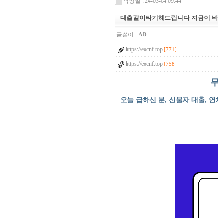
작성일 : 24-03-04 09:44
대출갈아타기해드립니다 지금이 바로 
글쓴이 :
AD
https://eocnf.top
[771]
https://eocnf.top
[758]
무
오늘 급하신 분, 신불자 대출, 연