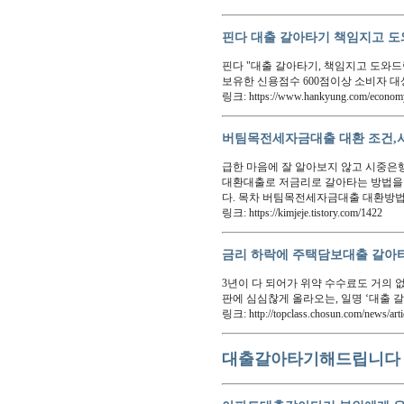
핀다 대출 갈아타기 책임지고 도
핀다 "대출 갈아타기, 책임지고 도와드
보유한 신용점수 600점이상 소비자 대
링크: https://www.hankyung.com/economy/
버팀목전세자금대출 대환 조건,서류
급한 마음에 잘 알아보지 않고 시중은
대환대출로 저금리로 갈아타는 방법을
다. 목차 버팀목전세자금대출 대환방
링크: https://kimjeje.tistory.com/1422
금리 하락에 주택담보대출 갈아타
3년이 다 되어가 위약 수수료도 거의 
판에 심심찮게 올라오는, 일명 ‘대출 
링크: http://topclass.chosun.com/news/art
대출갈아타기해드립니다 