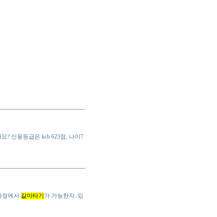
 신용등급은 kcb 623점, 나이7
는과정에서
갈아타기
가 가능한지..있