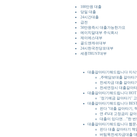
100만원 대출
당일 대출
24시간대출
급전
50만원즉시 대출가능한가요
에이치알대부 주식회사
제이에스대부
골드앤캐쉬대부
24시한국전당포대부
세종TRUST대부
대출갈아타기해드립니다 지식
,주택담보대출 갈아타기
전세자금 대출 갈아타
전세연장시 대출갈아타기
대출갈아타기해드립니다 HOT T
‘정기예금 갈아타기’ 
대출갈아타기해드립니다 BEST
핀다 "대출 갈아타기,
연 4%대 고정금리 갈
대출이 있다면…"한 번
대출갈아타기해드립니다 웹문
핀다 대출 갈아타기 책
버팀목전세자금대출 대환 