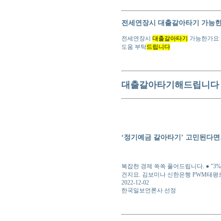
전세연장시 대출갈아타기 가능한가
전세연장시
대출갈아타기
가능한가요 
도움 부탁
드립니다
대출갈아타기해드립니다 H
‘정기예금 갈아타기’ 고민된다면
복잡한 경제 쏙쏙 풀어드립니다. ● "
건지요. 김보미나 신한은행 PWM태평
2022-12-02
한국일보언론사 선정