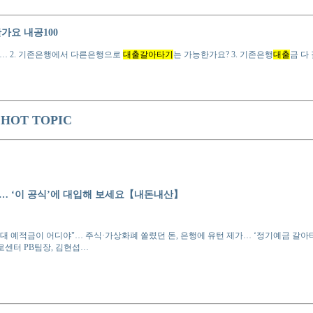
요 내공100
… 2. 기존은행에서 다른은행으로
대출갈아타기
는 가능한가요? 3. 기존은행
대출
금 다
OT TOPIC
… ‘이 공식’에 대입해 보세요【내돈내산】
3%대 예적금이 어디야"… 주식·가상화폐 쏠렸던 돈, 은행에 유턴 제가… ‘정기예금 갈아
로센터 PB팀장, 김현섭…