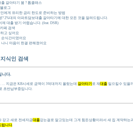
출 갈아타기 붐 ? 톱클래스
 블로그
인에게 유리한 금리 한도로 준비하는 방법
녕? 2%대의 아파트담보대출 갈아타기에 대한 모든 것을 알려드립니다.
제 대출 받기 어렵습니다. (feat. DSR)
카페 검색
하고 싶어요
 순식간이였어요
 나니 마음이 한결 편해졌어요
지식인 검색
립니다.
. … 지금은 KB시세로 금액이 3억대까지 올랐는데
갈아타기
로 재
대출
일으킬수 있을까요?
프로 초반납부중입니다.
다 갚고 새로 전세자금
대출
갚는걸로 알고있는데 그게 힘든상황이라서 새 집 계약하
드립니다
.