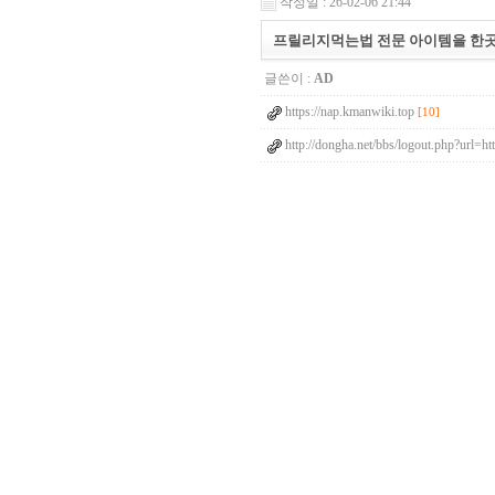
작성일 : 26-02-06 21:44
프릴리지먹는법 전문 아이템을 한곳
글쓴이 :
AD
https://nap.kmanwiki.top
[10]
http://dongha.net/bbs/logout.php?url=