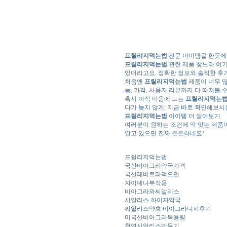
프릴리지먹는법
전문 아이템을 한곳에
프릴리지먹는법
관련 제품 찾느라 여기
있더라고요. 정확한 정보와 솔직한 후
처음엔
프릴리지먹는법
제품이 너무 많
능, 가격, 사용자 리뷰까지 다 따져볼 
혹시 아직 마음에 드는
프릴리지먹는
다가 늦지 않게, 지금 바로 확인해보시
프릴리지먹는법
아이템 더 알아보기
여러분이 원하는 조건에 딱 맞는 제품이
알고 있으면 진짜 든든하네요!
프릴리지먹는법
국산비아그라약국가격
국산레비트라먹으면
자이데나부작용
비아그라와씨알리스
시알리스 화이자약국
씨알리스약효 비아그라디시후기
미국산비아그라복용량
천연시알리스만들기