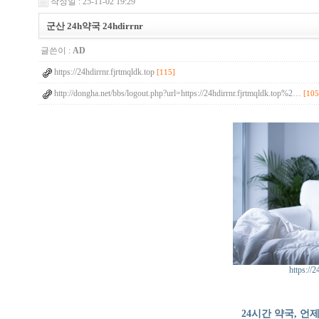
작성일 : 25-11-02 19:29
군산 24h약국 24hdirrnr
글쓴이 :
AD
https://24hdirrnr.fjrtmqldk.top
[115]
http://dongha.net/bbs/logout.php?url=https://24hdirrnr.fjrtmqldk.top%2…
[105
https://2
24시간 약국, 