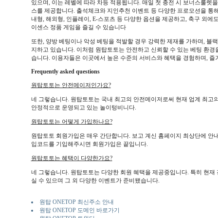
있으며, 이는 레벨에 따라 차등 적용됩니다. 매일 첫 충전 시 보너스룰렛을 
스를 제공합니다. 출석체크와 지인추천 이벤트 등 다양한 프로모션을 통해
내형, 해외형, 인플레이, E-스포츠 등 다양한 옵션을 제공하고, 축구 외에
이센스 정품 게임을 즐길 수 있습니다
또한, 양방 베팅이나 악성 베팅을 적발할 경우 강력한 제재를 가하며, 블
지하고 있습니다. 이처럼 원탑토토는 안전하고 신뢰할 수 있는 베팅 환경
습니다. 이용자들은 이곳에서 높은 수준의 서비스와 혜택을 경험하며, 즐거
Frequently asked questions
원탑토토는 안전메이저인가요?
네 그렇습니다. 원탑토토는 국내 최고의 안전메이저로써 현재 업계 최고의 
안정적으로 운영되고 있는 놀이텅비니다.
원탑토토는 어떻게 가입하나요?
원탑토토 회원가입은 매우 간단합니다. 보고 계신 홈페이지 최상단에 안내
입코드를 기입해주시면 회원가입은 끝입니다.
원탑토토는 혜택이 다양한가요?
네 그렇습니다. 원탑토토는 다양한 회원 혜택을 제공중입니다. 특히 현재
실 수 있으며 그 외 다양한 이벤트가 준비됐습니다.
원탑 ONETOP 최신주소 안내
원탑 ONETOP 도메인 바로가기