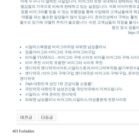
이제 누구나 다 알려진 사실입니다. 비아그라 또한 국내에서 판매되는 
몇갑절의 가격으로 비싸게 판매하고 있는 실정입니다. 저희 비아마켓과 
정품 비아그라를 믿을 수 있는 유통망을 통해 수입해와 고객님들에게 제공
약품을 파는 불손한 일당들이 많이 있습니다. 온라인상에서 구매는 훨씬
될수도 있기에 각별히 주의가 필요합니다. 이런 고객님들의 걱정을 불식
중인 정식 정품이
https:/
시알리스복용법 비아그라처방 파워맨 남성클리닉
정품카마그라 카마그라 구매-카마그라구입
비아몰 VIAMALL - 비아그라 구매 사이트 비아몰 비아그라 구매 
비아 추천 사이트 유용한! 비아그라 사이트 추천
캔디약국 캔디약국사이트,시알리스효과,비아그라부작용,발기부전수술
캔디약국 | 비아그라 구매/구입 캔디약국은 비아그라 구매/구입, 온라인약국
캔디약국
24ph 대한민국 성인 1위 건강식품 쇼핑몰!
국민약국 대한민국 남성건간을 국민약국에서 지켜드립니다.
시알리스 구매 온라인 천사약국
파워맨 남성클리닉 비아그라,시알리스,여성흥분제 전문사이트
403 Forbidden
인천 출장안마