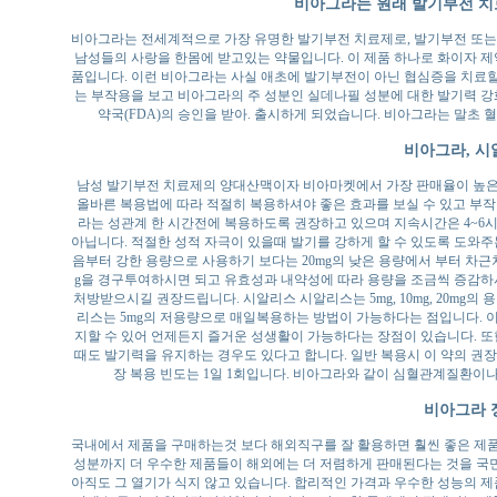
비아그라는 원래 발기부전 치
비아그라는 전세계적으로 가장 유명한 발기부전 치료제로, 발기부전 또는
남성들의 사랑을 한몸에 받고있는 약물입니다. 이 제품 하나로 화이자 제
품입니다. 이런 비아그라는 사실 애초에 발기부전이 아닌 협심증을 치료
는 부작용을 보고 비아그라의 주 성분인 실데나필 성분에 대한 발기력 강화
약국(FDA)의 승인을 받아. 출시하게 되었습니다. 비아그라는 말초
비아그라, 시
남성 발기부전 치료제의 양대산맥이자 비아마켓에서 가장 판매율이 높은
올바른 복용법에 따라 적절히 복용하셔야 좋은 효과를 보실 수 있고 부
라는 성관계 한 시간전에 복용하도록 권장하고 있으며 지속시간은 4~6
아닙니다. 적절한 성적 자극이 있을때 발기를 강하게 할 수 있도록 도와주는
음부터 강한 용량으로 사용하기 보다는 20mg의 낮은 용량에서 부터 차근차
g을 경구투여하시면 되고 유효성과 내약성에 따라 용량을 조금씩 증감하
처방받으시길 권장드립니다. 시알리스 시알리스는 5mg, 10mg, 20mg
리스는 5mg의 저용량으로 매일복용하는 방법이 가능하다는 점입니다. 
지할 수 있어 언제든지 즐거운 성생활이 가능하다는 장점이 있습니다. 또
때도 발기력을 유지하는 경우도 있다고 합니다. 일반 복용시 이 약의 권장
장 복용 빈도는 1일 1회입니다. 비아그라와 같이 심혈관계질환이
비아그라 
국내에서 제품을 구매하는것 보다 해외직구를 잘 활용하면 훨씬 좋은 제
성분까지 더 우수한 제품들이 해외에는 더 저렴하게 판매된다는 것을 국
아직도 그 열기가 식지 않고 있습니다. 합리적인 가격과 우수한 성능의