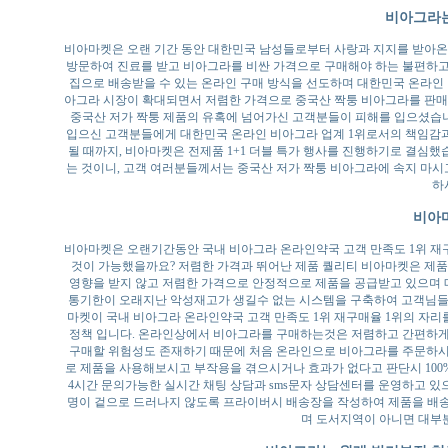
비아그라는
비아마켓은 오랜 기간 동안 대한민국 남성들로부터 사랑과 지지를 받아온
방문하여 진료를 받고 비아그라를 비싼 가격으로 구매해야 하는 불편하고
집으로 배송받을 수 있는 온라인 구매 방식을 선도하며 대한민국 온라인
아그라 시장이 확대되면서 저렴한 가격으로 중국산 짝퉁 비아그라를 판매
중국산 저가 짝퉁 제품의 유혹에 넘어가신 고객분들이 피해를 입으셨습니
입으신 고객분들에게 대한민국 온라인 비아그라 업계 1위로서의 책임감과 
될 때까지, 비아마켓은 전제품 1+1 더블 특가 행사를 진행하기로 결심했
는 것이니, 고객 여러분들께서는 중국산 저가 짝퉁 비아그라에 속지 마시
하
비아마
비아마켓은 오랜기간동안 국내 비아그라 온라인약국 고객 만족도 1위 재구
것이 가능했을까요? 저렴한 가격과 뛰어난 제품 퀄리티 비아마켓은 제
영향을 받지 않고 저렴한 가격으로 안정적으로 제품을 공급받고 있으며 
통기한이 오래지난 악성재고가 생길수 없는 시스템을 구축하여 고객님들에게
마켓이 국내 비아그라 온라인약국 고객 만족도 1위 재구매율 1위의 자리를
정책 입니다. 온라인상에서 비아그라를 구매하는것은 저렴하고 간편하게
구매할 위험성도 존재하기 때문에 처음 온라인으로 비아그라를 주문하시는
로 제품을 사용해보시고 부작용을 겪으시거나 효과가 없다고 판단시 100
4시간 문의가능한 실시간 채팅 상담과 sms문자 상담센터를 운영하고 있
명이 겉으로 드러나지 않도록 프라이버시 배송장을 작성하여 제품을 배송하
며 도서지역이 아니면 대부분