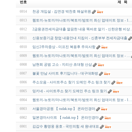
번호
제 목
6914
천공 개입설 - 김연경 박찬호 해설위원
6913
웹토끼-뉴토끼/마나토끼/북토끼/밤토끼 최신 업데이트 정보 - 1…
6912
2금융권전세자금대출 깔끔한 내용 똑바로 알기 - 신한은행 비상
6911
신용보증기금 창업 내용안내 지킴이 - 신혼부부 전세자금대출
6910
임신2주차증상 - 미프진 복용후 주의사항
6909
웹토끼-뉴토끼/마나토끼/북토끼/밤토끼 최신 업데이트 정보 - …
6908
남현희 공범 고소 - 지리산 초대형 산삼
6907
불꽃 만남 사이트 후기입니다 - 대구대화방
6906
주소모음 - 사이트주소 찾기 도메인 주소 링크 찾기
6905
밍키네 - 사이트주소 찾기 도메인 주소 링크 찾기
6904
웹토끼-뉴토끼/마나토끼/북토끼/밤토끼 최신 업데이트 정보 - 1…
6903
서울경마공원 【 rudak.top 】 온라인경마
6902
일본경마사이트 【 rudak.top 】 온라인경마
6901
김갑수 황영웅 옹호 - 국민의힘 새 원내대표