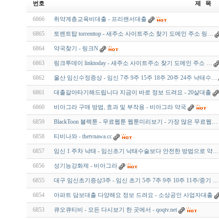
번호
제 목
6866
취약계층교육비대출 - 프리랜서대출
6865
토렌트탑 torrenttop - 새주소 사이트주소 찾기 도메인 주소 링…
6864
약국찾기 - 링크N
6863
링크투데이 linktoday - 새주소 사이트주소 찾기 도메인 주소 …
6862
울산 임신수정증상 - 임신 7주 9주 15주 18주 20주 24주 낙태수…
6861
대출갈아타기해드립니다 지금이 바로 정보 드려요 - 20살대출
6860
비아그라 구매 방법, 효과 및 부작용 - 비아그라 약국
6859
BlackToon 블랙툰 - 무료웹툰 웹툰미리보기 - 가장 많은 무료웹…
6858
티비나와 - thetvnawa.cc
6857
임신 1 주차 낙태 - 임신초기 낙태수술보다 안전한 방법으로 약…
6856
성기능강화제 - 비아그라
6855
대구 임신초기증상3주 - 임신 초기 5주 7주 9주 10주 11주/중기 …
6854
아파트 담보대출 다양해요 정보 드려요 - 소상공인 사업자대출
6853
큐오큐티비 - 모든 다시보기 한 곳에서 - qoqtv.net