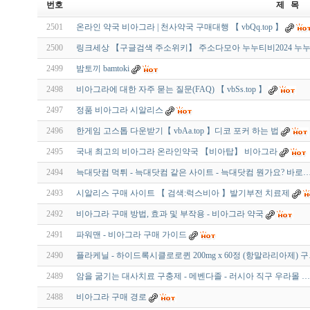
번호
제 목
2501
온라인 약국 비아그라 | 천사약국 구매대행 【 vbQq.top 】
2500
링크세상 【구글검색 주소위키】 주소다모아 누누티비2024 누
2499
밤토끼 bamtoki
2498
비아그라에 대한 자주 묻는 질문(FAQ) 【 vbSs.top 】
2497
정품 비아그라 시알리스
2496
한게임 고스톱 다운받기【 vbAa.top 】디코 포커 하는 법
2495
국내 최고의 비아그라 온라인약국 【비아탑】 비아그라
2494
늑대닷컴 먹튀 - 늑대닷컴 같은 사이트 - 늑대닷컴 뭔가요? 바로
2493
시­알리스 구매 사이트 【 검색:럭스비아 】발기부전 치료제
2492
비아그라 구매 방법, 효과 및 부작용 - 비아그라 약국
2491
파워맨 - 비아그라 구매 가이드
2490
플라케닐 - 하이드록시클로로퀸 200mg x 60정 (항말라리아제) 
2489
암을 굶기는 대사치료 구충제 - 메벤다졸 - 러시아 직구 우라몰 …
2488
비아그라 구매 경로