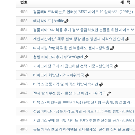
번호
제 목
4856
정품레비트라파는곳 인터넷 BEST 사이트 10 알아보기 (2026년) 
4855
애니라이프 | Anilife
4854
정품비아그라 복용 후기 정보 궁금하셨던 분들을 위한 사이트 보
4853
개인파산이란? 채무 전액 탕감 받는 방법과 자격요건 안내
4852
타다라필 5mg 하루 한 번 복용해도 될까 - 정력원
4851
청평 비아그라후기 qldkrmfkgnrl
4850
카마그라정 구매 시 참고하실 선택 기준 - 성인약국
4849
비아그라 처방전가격 - 파워약국
4848
비맥스 정품가격 및 비맥스 처방지속시간
4847
20대 발기부전 증가 현상과 그 배경 - 파워약국
4846
버목스 - 메벤다졸 100mg x 6정 (유럽산 C형 구충제, 항암 효과)…
4845
정품비아그라 정품가격 모바일 사이트 TOP5 추천 방법 (2026년)
4844
시알리스구매 인터넷 사이트 TOP5 추천 최신정보 공개 (2026년)
4843
뉴토끼 499 최고의 아이템을 만나보세요! 진정한 선택을 드립니